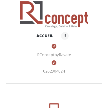
RCONCEPT BY RAVATE
Carrelage, cuisines et bain
ACCUEIL
ACCUEIL
QUI SOMMES-NOUS ?
NOS PRODUITS
RConceptbyRavate
CONTACTS
0262904024