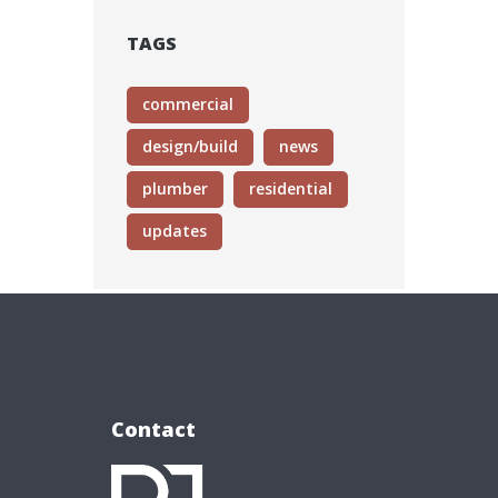
TAGS
commercial
design/build
news
plumber
residential
updates
Contact