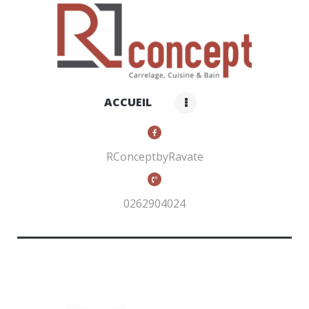
RCONCEPT BY RAVATE
Carrelage, cuisines et bain
ACCUEIL
ACCUEIL
QUI SOMMES-NOUS ?
NOS PRODUITS
RConceptbyRavate
CONTACTS
0262904024