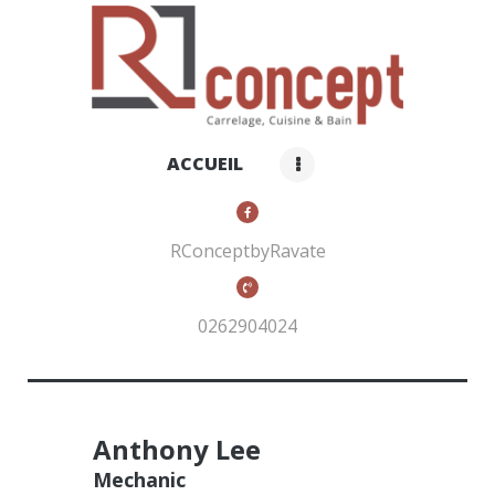
RCONCEPT BY RAVATE
Carrelage, cuisines et bain
ACCUEIL
ACCUEIL
QUI SOMMES-NOUS ?
NOS PRODUITS
RConceptbyRavate
CONTACTS
0262904024
Anthony Lee
Mechanic