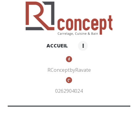
RCONCEPT BY RAVATE
Carrelage, cuisines et bain
ACCUEIL
ACCUEIL
QUI SOMMES-NOUS ?
NOS PRODUITS
RConceptbyRavate
CONTACTS
0262904024