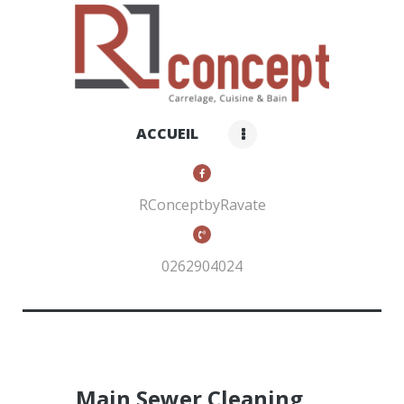
RCONCEPT BY RAVATE
Carrelage, cuisines et bain
ACCUEIL
ACCUEIL
QUI SOMMES-NOUS ?
NOS PRODUITS
RConceptbyRavate
CONTACTS
0262904024
Main Sewer Cleaning