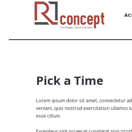
AC
Pick a Time
Lorem ipsum dolor sit amet, consectetur adi
veniam, quis nostrud exercitation ullamco la
esse cillum.
Excepteur sint occaecat cupidatat non proide