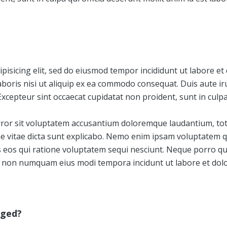
pisicing elit, sed do eiusmod tempor incididunt ut labore e
boris nisi ut aliquip ex ea commodo consequat. Duis aute iru
 Excepteur sint occaecat cupidatat non proident, sunt in culpa
error sit voluptatem accusantium doloremque laudantium, to
tae vitae dicta sunt explicabo. Nemo enim ipsam voluptatem q
 eos qui ratione voluptatem sequi nesciunt. Neque porro q
 quia non numquam eius modi tempora incidunt ut labore et 
gged?