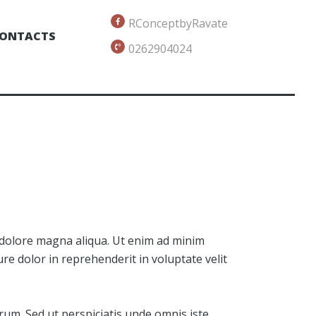
RConceptbyRavate
ONTACTS
0262904024
t dolore magna aliqua. Ut enim ad minim
re dolor in reprehenderit in voluptate velit
orum. Sed ut perspiciatis unde omnis iste