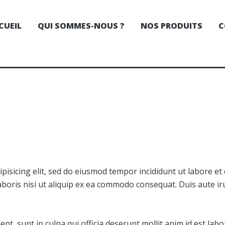
ACCUEIL
CUEIL
QUI SOMMES-NOUS ?
NOS PRODUITS
C
QUI SOMMES-
RCONCEPT BY RAVATE
Carrelage, cuisines et bain
NOUS ?
NOS PRODUITS
CONTACTS
pisicing elit, sed do eiusmod tempor incididunt ut labore e
boris nisi ut aliquip ex ea commodo consequat. Duis aute iru
nt, sunt in culpa qui officia deserunt mollit anim id est lab