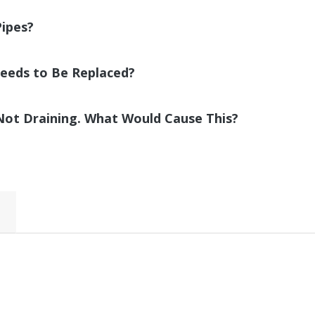
Pipes?
Needs to Be Replaced?
Not Draining. What Would Cause This?