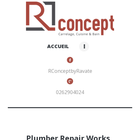
RCONCEPT BY RAVATE
Carrelage, cuisines et bain
ACCUEIL
ACCUEIL
QUI SOMMES-NOUS ?
NOS PRODUITS
RConceptbyRavate
CONTACTS
0262904024
Plumber Repair Works