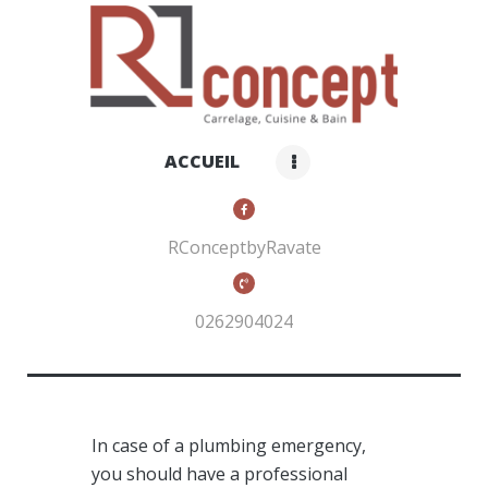
RCONCEPT BY RAVATE
Carrelage, cuisines et bain
ACCUEIL
ACCUEIL
QUI SOMMES-NOUS ?
NOS PRODUITS
RConceptbyRavate
CONTACTS
0262904024
In case of a plumbing emergency,
you should have a professional