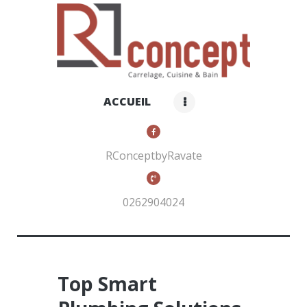
RCONCEPT BY RAVATE
Carrelage, cuisines et bain
ACCUEIL
ACCUEIL
QUI SOMMES-NOUS ?
NOS PRODUITS
RConceptbyRavate
CONTACTS
0262904024
Top Smart